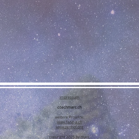
impressum
coachmarc.ch
weitere Projekte:
www.fang-a.ch
www.zenhof.org
copyright 2025 by marc