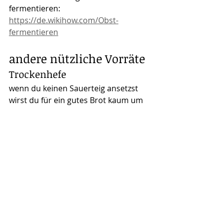
fermentieren:
https://de.wikihow.com/Obst-
fermentieren
andere nützliche Vorräte
Trockenhefe
wenn du keinen Sauerteig ansetzst 
wirst du für ein gutes Brot kaum um 
Hefe herumkommen. Am 
haltbarsten ist die Trockenhefe.
Öle/Fette
Die meisten Öle sind recht lange 
haltbar. Öle gehören zu den Fetten 
und Fett liefert pro Menge am 
meisten Energie für unseren Körper, 
hat also die höchste Energiedichte.