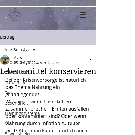
Beitrag
Alle Beiträge
Marc
Alle Beiträge
20. Feb. 2022
4 Min. Lesezeit
Lebensmittel konservieren
Mark Passio
Bei der Krisenvorsorge ist natürlich 
Naturrecht
das Thema Nahrung ein 
Zen
grundlegendes.
Was bleibt wenn Lieferketten 
Gesundheit
zusammenbrechen, Ernten ausfallen 
Trainingssysteme
oder kontaminiert sind? Oder wenn 
Nahrung durch Inflation zu teuer 
Meditation
wird? Aber man kann natürlich auch 
Bewusstsein