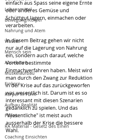
einfach aus Spass seine eigene Ernte 
Lebensmittel
oder anderes Gemüse und 
Schüttgut lagern, einmachen oder 
Bewegung/Körper
verarbeiten.
Nahrung und Atem
In diesem Beitrag gehen wir nicht 
Wasser
nur auf die Lagerung von Nahrung 
Mensch sein
ein, sondern auch darauf, welche 
Abnehmen
Vorteile bestimmte 
Einmachverfahren haben. Meist wird 
Muskelaufbau
man durch den Zwang zur Reduktion 
Einkorn
in der Krise auf das zurückgeworfen 
was wesentlich ist. Darum ist es so 
Körper in Form
interessant mit diesen Szenarien 
Aufbau Realität
gedanklich zu spielen. Und das 
"Wesentliche" ist meist auch 
Physik
ausserhalb der Krise die bessere 
RA Material - Gesetz des Einen
Wahl.
Coaching Einsichten