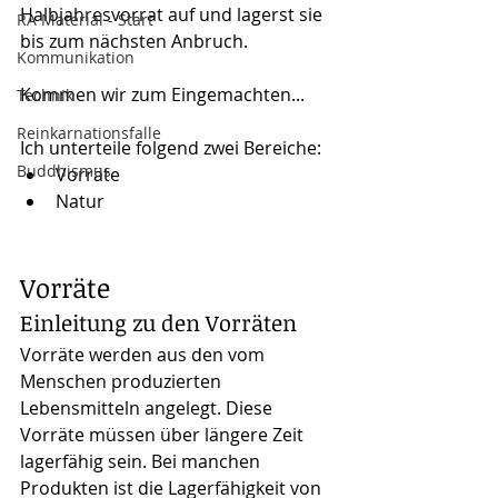
Halbjahresvorrat auf und lagerst sie 
RA Material - Start
bis zum nächsten Anbruch.
Kommunikation
Kommen wir zum Eingemachten...
Technik
Reinkarnationsfalle
Ich unterteile folgend zwei Bereiche:
Buddhismus
Vorräte
Natur
Vorräte
Einleitung zu den Vorräten
Vorräte werden aus den vom 
Menschen produzierten 
Lebensmitteln angelegt. Diese 
Vorräte müssen über längere Zeit 
lagerfähig sein. Bei manchen 
Produkten ist die Lagerfähigkeit von 