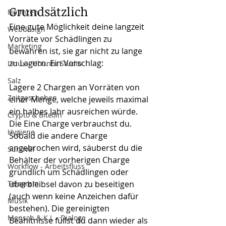
Grundsätzlich
Finanzen
Eine gute Möglichkeit deine langzeit 
Webdesign
Vorräte vor Schädlingen zu 
Marketing
bewahren ist, sie gar nicht zu lange 
zu Lagern. Ein Vorschlag:
Linux - Ubuntu Studio
Salz
Lagere 2 Chargen an Vorräten von 
Zeitgeschehen
einer Menge, welche jeweils maximal 
ein halbes Jahr ausreichen würde. 
Crypto & Bitcoin
Die Eine Charge verbrauchst du. 
Hygiene
Sobald die andere Charge 
angebrochen wird, säuberst du die 
Survival
Behälter der vorherigen Charge 
Workflow - Arbeitsfluss
gründlich um Schädlingen oder 
Telegram
überbleibsel davon zu beseitigen 
(auch wenn keine Anzeichen dafür 
Musik
bestehen). Die gereinigten 
Mensch & K.I. - Dialoge
Beähltnisse füllst du dann wieder als 