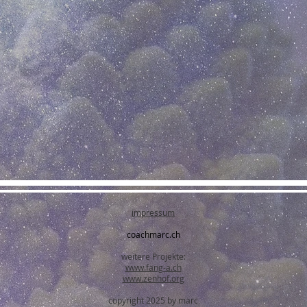
impressum
coachmarc.ch
weitere Projekte:
www.fang-a.ch
www.zenhof.org
copyright 2025 by marc