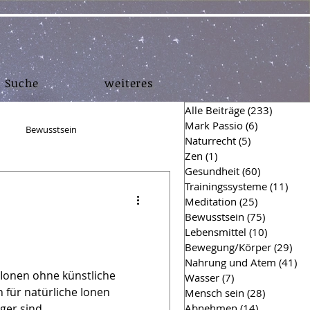
Suche
weiteres
Alle Beiträge
(233)
233 Bei
Mark Passio
(6)
6 Beiträge
Bewusstsein
Naturrecht
(5)
5 Beiträge
Zen
(1)
1 Beitrag
Gesundheit
(60)
60 Beiträg
en
Muskelaufbau
Trainingssysteme
(11)
11 B
Meditation
(25)
25 Beiträg
Bewusstsein
(75)
75 Beiträ
Lebensmittel
(10)
10 Beitr
hing Einsichten
Finanzen
Bewegung/Körper
(29)
29 
Nahrung und Atem
(41)
41
 Ionen ohne künstliche
Wasser
(7)
7 Beiträge
 für natürliche Ionen
Mensch sein
(28)
28 Beiträ
Hygiene
Survival
er sind...
Abnehmen
(14)
14 Beiträg