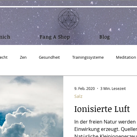
mich
Fang A Shop
Blog
echt
Zen
Gesundheit
Trainingssysteme
Meditation
Nahrung und Atem
Wasser
Mensch sein
Abnehm
9. Feb. 2020
3 Min. Lesezeit
Salz
Ionisierte Luft
ufbau Realität
Physik
RA Material - Gesetz des Einen
Coac
In der freien Natur werden
Einwirkung erzeugt. Quellen
ux - Ubuntu Studio
Salz
Zeitgeschehen
Crypto & Bitcoin
Natürliche Kleinionenerzeug