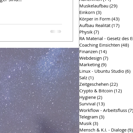
Muskelaufbau
(29)
29 Beit
Einkorn
(3)
3 Beiträge
Körper in Form
(43)
43 Bei
Aufbau Realität
(17)
17 Bei
Physik
(7)
7 Beiträge
RA Material - Gesetz des 
Coaching Einsichten
(48)
4
Finanzen
(14)
14 Beiträge
Webdesign
(7)
7 Beiträge
Marketing
(9)
9 Beiträge
Linux - Ubuntu Studio
(6)
6
Salz
(1)
1 Beitrag
Zeitgeschehen
(22)
22 Beit
Crypto & Bitcoin
(12)
12 Be
Hygiene
(2)
2 Beiträge
Survival
(13)
13 Beiträge
Workflow - Arbeitsfluss
(7
Telegram
(3)
3 Beiträge
Musik
(3)
3 Beiträge
Mensch & K.I. - Dialoge
(9)