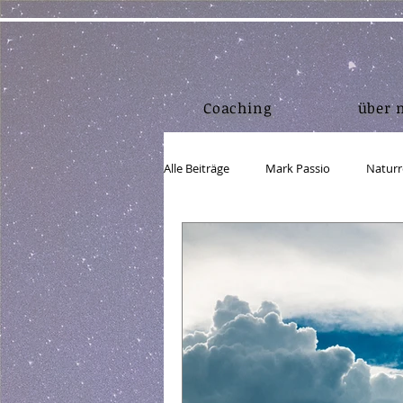
Coaching
über 
Alle Beiträge
Mark Passio
Naturr
Lebensmittel
Bewegung/Körper
Einkorn
Körper in Form
A
Webdesign
Marketing
Lin