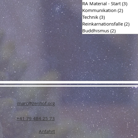
RA Material - Start
(3)
3 Bei
Kommunikation
(2)
2 Beitr
Technik
(3)
3 Beiträge
Reinkarnationsfalle
(2)
2 Be
Buddhismus
(2)
2 Beiträge
marc@zenhof.org
+41 79 484 25 73
Anfahrt