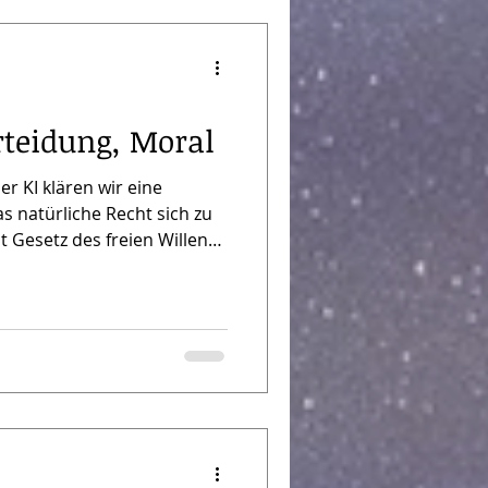
therik mit ein
erteidung, Moral
r KI klären wir eine
as natürliche Recht sich zu
t Gesetz des freien Willens
neiden wir auch das
ewusstsein an und wie sich
Reich des Menschen
ein besonderer Bezug auf
beiten von Mark Passio
eller : Spricht Ra im Ra
ht au