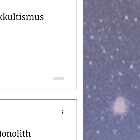
kkultismus
onolith