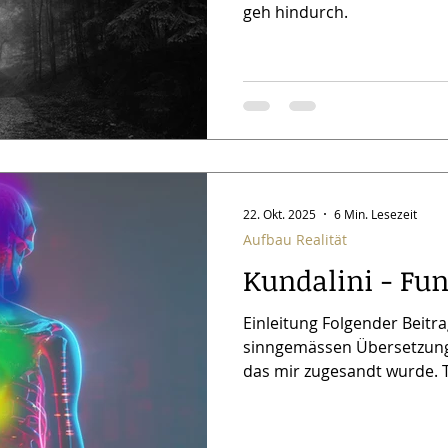
geh hindurch.
22. Okt. 2025
6 Min. Lesezeit
Aufbau Realität
Kundalini - Fu
Einleitung Folgender Beitra
sinngemässen Übersetzung
das mir zugesandt wurde. T
Energie und wie man sie ak
Kontext der Jesus Geschich
Astrotheologie und okkulte