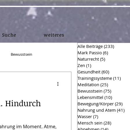
Suche
weiteres
Alle Beiträge
(233)
233 Bei
Mark Passio
(6)
6 Beiträge
Bewusstsein
Naturrecht
(5)
5 Beiträge
Zen
(1)
1 Beitrag
Gesundheit
(60)
60 Beiträg
en
Muskelaufbau
Trainingssysteme
(11)
11 B
Meditation
(25)
25 Beiträg
Bewusstsein
(75)
75 Beiträ
Lebensmittel
(10)
10 Beitr
n. Hindurch
hing Einsichten
Finanzen
Bewegung/Körper
(29)
29 
Nahrung und Atem
(41)
41
Wasser
(7)
7 Beiträge
Mensch sein
(28)
28 Beiträ
Hygiene
Survival
Erfahrung im Moment. Atme,
Abnehmen
(14)
14 Beiträg