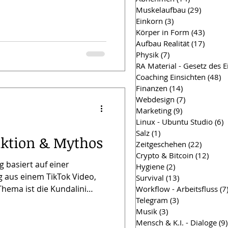
Muskelaufbau
(29)
29 Beit
Einkorn
(3)
3 Beiträge
Körper in Form
(43)
43 Bei
Aufbau Realität
(17)
17 Bei
Physik
(7)
7 Beiträge
RA Material - Gesetz des 
Coaching Einsichten
(48)
4
Finanzen
(14)
14 Beiträge
Webdesign
(7)
7 Beiträge
Marketing
(9)
9 Beiträge
Linux - Ubuntu Studio
(6)
6
Salz
(1)
1 Beitrag
nktion & Mythos
Zeitgeschehen
(22)
22 Beit
Crypto & Bitcoin
(12)
12 Be
g basiert auf einer
Hygiene
(2)
2 Beiträge
 aus einem TikTok Video,
Survival
(13)
13 Beiträge
hema ist die Kundalini
Workflow - Arbeitsfluss
(7
Telegram
(3)
3 Beiträge
tiviert. Thema wird im
Musik
(3)
3 Beiträge
te im Sinne der
Mensch & K.I. - Dialoge
(9)
m Wissen geteilt. Ich habe