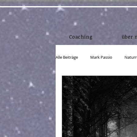
Coaching
über 
Alle Beiträge
Mark Passio
Naturr
Lebensmittel
Bewegung/Körper
Einkorn
Körper in Form
A
Webdesign
Marketing
Lin