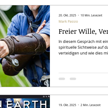
Bewusstsein, was in der Eso
20. Okt. 2025
10 Min. Lesezeit
Mark Passio
Freier Wille, V
In diesem Gespräch mit eine
spirituelle Sichtweise auf d
verteidigen und wie dies mi
zusammenhängt. Dabei sch
Thema der Evolution von B
Moral vom Tierreich zum 
unterscheidet. Dabei wird 
das RA Material und die Ar
gemacht. Der Dialog Fragest
Material auch von dem Rec
19. Okt. 2025
2 Min. Lesezeit