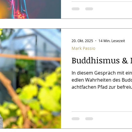
den Text mit KI überstzt un
Erläuterungen als Einführu
Ende das original Video zu
Ich kann nur jedem empfeh
20. Okt. 2025
14 Min. Lesezeit
Mark Passio
Buddhismus & 
In diesem Gespräch mit ein
edlen Wahrheiten des Bud
achtfachen Pfad zur befreiu
diese Konzepte mit dem N
etwas zu vereinfachen und 
über die Gesetzmässigkeit
Lebens und seinen Umstä
ein "rechtes Leben", das d
Konzepte entsteht, entsteh