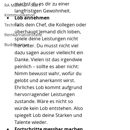
machst du es dir zu einer 
RA Material - Start
langfristigen Gewohnheit.
Kommunikation
Lob annehmen
Falls dein Chef, die Kollegen oder 
Technik
überhaupt Jemand dich loben, 
Reinkarnationsfalle
spiele deine Leistungen nicht 
Buddhismus
herunter. Du musst nicht viel 
dazu sagen ausser vielleicht ein 
Danke. Vielen ist das irgendwie 
peinlich – sollte es aber nicht: 
Nimm bewusst wahr, wofür du 
gelobt und anerkannt wirst. 
Ehrliches Lob kommt aufgrund 
hervorragender Leistungen 
zustande. Wäre es nicht so 
würde kein Lob entstehen. Also 
spiegelt Lob deine Stärken und 
Talente wieder.
Fortschritte messbar machen