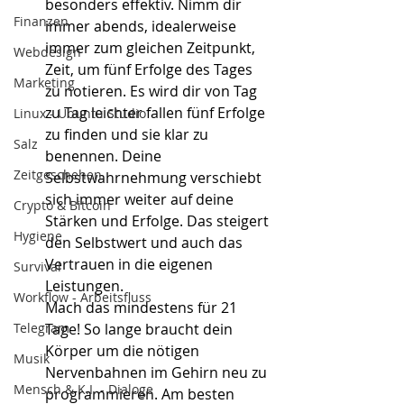
besonders effektiv. Nimm dir 
Finanzen
immer abends, idealerweise 
immer zum gleichen Zeitpunkt, 
Webdesign
Zeit, um fünf Erfolge des Tages 
Marketing
zu notieren. Es wird dir von Tag 
zu Tag leichter fallen fünf Erfolge 
Linux - Ubuntu Studio
zu finden und sie klar zu 
Salz
benennen. Deine 
Zeitgeschehen
Selbstwahrnehmung verschiebt 
sich immer weiter auf deine 
Crypto & Bitcoin
Stärken und Erfolge. Das steigert 
Hygiene
den Selbstwert und auch das 
Vertrauen in die eigenen 
Survival
Leistungen. 
Workflow - Arbeitsfluss
Mach das mindestens für 21 
Telegram
Tage! So lange braucht dein 
Körper um die nötigen 
Musik
Nervenbahnen im Gehirn neu zu 
Mensch & K.I. - Dialoge
programmieren. Am besten 