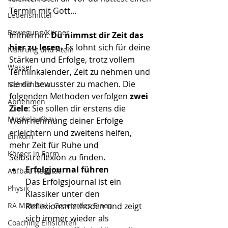
Termin mit Gott...
Lebensmittel
Bewegung/Körper
Immerhin:
 Du nimmst dir Zeit das 
hier zu lesen. 
Es lohnt sich für deine 
Nahrung und Atem
Stärken und Erfolge, trotz vollem 
Wasser
Terminkalender, Zeit zu nehmen und 
sie dir bewusster zu machen. Die 
Mensch sein
folgenden Methoden verfolgen
 zwei 
Abnehmen
Ziele
: Sie sollen dir erstens die 
Muskelaufbau
Wahrnehmung deiner Erfolge 
erleichtern und zweitens helfen, 
Einkorn
mehr Zeit für Ruhe und 
Körper in Form
Selbstreflexion zu finden.
Erfolgjournal führen
Aufbau Realität
Das Erfolgsjournal ist ein 
Physik
Klassiker unter den 
RA Material - Gesetz des Einen
Reflexionsmethoden und zeigt 
sich immer wieder als 
Coaching Einsichten