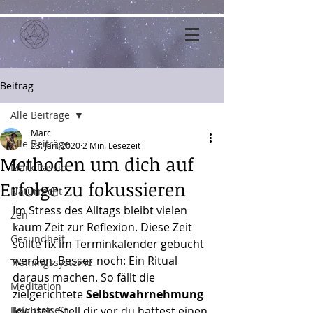
Beitrag
Alle Beiträge
Marc
Alle Beiträge
23. Jan. 2020
2 Min. Lesezeit
Methoden um dich auf
Mark Passio
Erfolge zu fokussieren
Naturrecht
Im Stress des Alltags bleibt vielen 
Zen
kaum Zeit zur Reflexion. Diese Zeit 
Gesundheit
sollte fix im Terminkalender gebucht 
werden. Besser noch: Ein Ritual 
Trainingssysteme
daraus machen. So fällt die 
Meditation
zielgerichtete 
Selbstwahrnehmung
Bewusstsein
leichter. Stell dir vor du hättest einen 