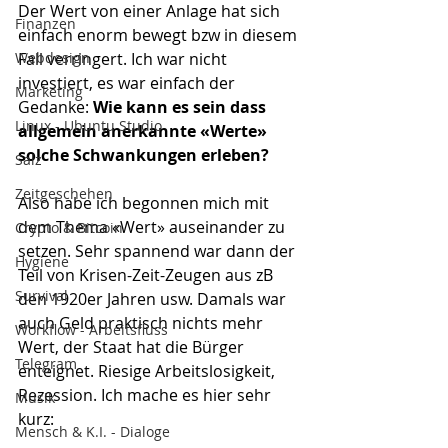
Der Wert von einer Anlage hat sich 
Finanzen
einfach enorm bewegt bzw in diesem 
Webdesign
Fall verringert. Ich war nicht 
investiert, es war einfach der 
Marketing
Gedanke: 
Wie kann es sein dass 
Linux - Ubuntu Studio
allgemein anerkannte «Werte» 
solche Schwankungen erleben?
Salz
Zeitgeschehen
Also habe ich begonnen mich mit 
dem Thema «Wert» auseinander zu 
Crypto & Bitcoin
setzen. Sehr spannend war dann der 
Hygiene
Teil von Krisen-Zeit-Zeugen aus zB 
Survival
den 1920er Jahren usw. Damals war 
auch Geld praktisch nichts mehr 
Workflow - Arbeitsfluss
Wert, der Staat hat die Bürger 
Telegram
enteignet. Riesige Arbeitslosigkeit, 
Rezession. Ich mache es hier sehr 
Musik
kurz:
Mensch & K.I. - Dialoge