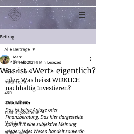
Beitrag
Alle Beiträge
Marc
Alle Beiträge
21. Feb. 2021
9 Min. Lesezeit
Was ist «Wert» eigentlich?
Mark Passio
oder: Was heisst WIRKLICH 
Naturrecht
nachhaltig Investieren?
Zen
Gesundheit
Disclaimer
Das ist keine Anlage oder 
Trainingssysteme
Finanzberatung. Das hier dargestellte 
Meditation
spiegelt meine subjektive Meinung 
wieder. Jedes Wesen handelt souverän 
Bewusstsein