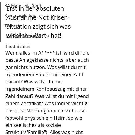
RA Material - Start
Erst in der absoluten 
Kommunikation
Ausnahme-Not-Krisen-
Situation zeigt sich was 
Technik
wirklich «Wert» hat!
Reinkarnationsfalle
Buddhismus
Wenn alles im A***** ist, wird dir die 
beste Anlageklasse nichts, aber auch 
gar nichts nützen. Was willst du mit 
irgendeinem Papier mit einer Zahl 
darauf? Was willst du mit 
irgendeinem Kontoauszug mit einer 
Zahl darauf? Was willst du mit irgend 
einem Zertifikat? Was immer wichtig 
bleibt ist Nahrung und ein Zuhause 
(sowohl physisch ein Heim, so wie 
ein seelisches als soziale 
Struktur/"Familie"). Alles was nicht 