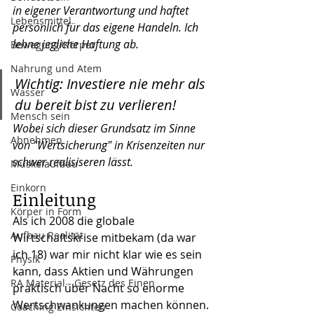
in eigener Verantwortung und haftet 
Lebensmittel
persönlich für das eigene Handeln. Ich 
lehne jegliche Haftung ab.
Bewegung/Körper
Nahrung und Atem
Wichtig: Investiere nie mehr als 
Wasser
du bereit bist zu verlieren!
Mensch sein
Wobei sich dieser Grundsatz im Sinne 
Abnehmen
von "Wertsicherung" in Krisenzeiten nur 
schwer realisiseren lässt.
Muskelaufbau
Einkorn
Einleitung
Körper in Form
Als ich 2008 die globale 
Aufbau Realität
Wirtschaftskrise mitbekam (da war 
ich 18) war mir nicht klar wie es sein 
Physik
kann, dass Aktien und Währungen 
RA Material - Gesetz des Einen
praktisch über Nacht so enorme 
Wertschwankungen machen können. 
Coaching Einsichten