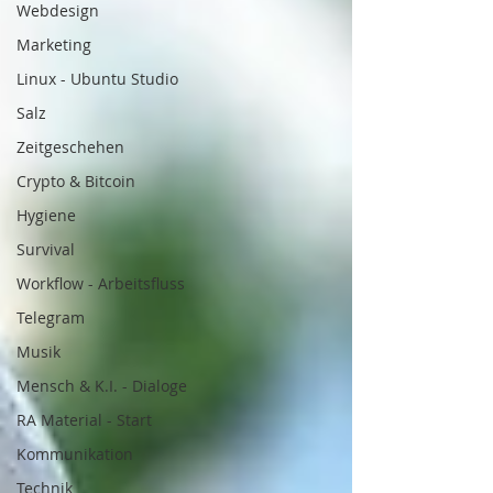
Webdesign
Marketing
Linux - Ubuntu Studio
Salz
Zeitgeschehen
Crypto & Bitcoin
Hygiene
Survival
Workflow - Arbeitsfluss
Telegram
Musik
Mensch & K.I. - Dialoge
RA Material - Start
Kommunikation
Technik