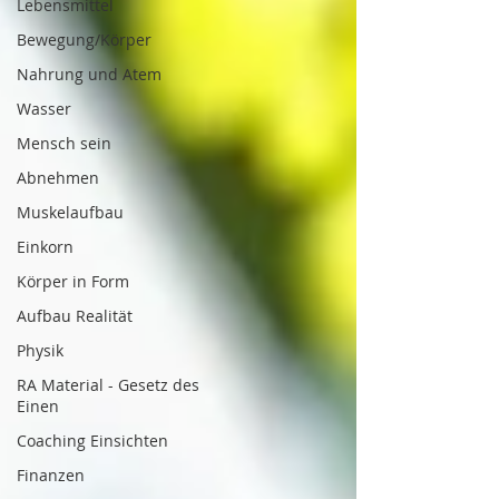
Lebensmittel
Bewegung/Körper
Nahrung und Atem
Wasser
Mensch sein
Abnehmen
Muskelaufbau
Einkorn
Körper in Form
Aufbau Realität
Physik
RA Material - Gesetz des
Einen
Coaching Einsichten
Finanzen