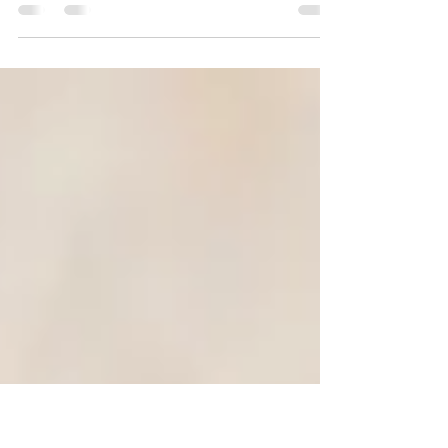
In diesem Gespräch mit einer KI klären wir eine
spirituelle Sichtweise auf das natürliche Recht
sich zu verteidigen und wie dies mit Gesetz des
freien Willens zusammenhängt. Dabei
schneiden wir auch das Thema der Evolution
von Bewusstsein an und wie sich Moral vom
Tierreich zum Reich des Menschen
unterscheidet. Dabei wird ein besonderer
Bezug auf das RA Material und die Arbeiten
von Mark Passio gemacht. Der Dialog
Fragesteller : Spricht Ra im Ra Material auch
von dem Recht au