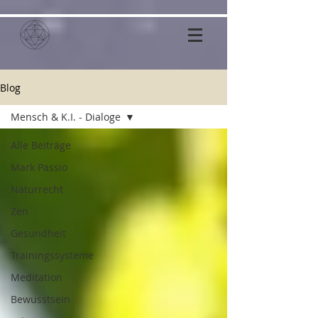
Blog
Mensch & K.I. - Dialoge
Alle Beiträge
Mark Passio
Naturrecht
Zen
Gesundheit
Trainingssysteme
Meditation
Bewusstsein