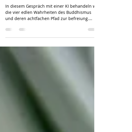
Buddhismus & Naturrecht
In diesem Gespräch mit einer KI behandeln wir
die vier edlen Wahrheiten des Buddhismus
und deren achtfachen Pfad zur befreiung.
Weiter gleichen wir diese Konzepte mit dem
Naturrecht ab, um das Thema etwas zu
vereinfachen und ein tieferes Verständnis über
die Gesetzmässigkeiten des menschlichen
Lebens und seinen Umständen zu bekommen.
Durch ein "rechtes Leben", das durch
Beachtung dieser Konzepte entsteht, entsteht
auch ein erweitertes Bewusstsein, was in der
Esotherik mit ein