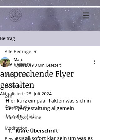
Beitrag
Alle Beiträge
Marc
Alle Beiträge
4. Juni 2019
3 Min. Lesezeit
ansprechende Flyer
Mark Passio
gestalten
Naturrecht
Aktualisiert:
23. Juli 2024
Zen
Hier kurz ein paar Fakten was sich in 
Gesundheit
der Fyergestaltung allgemein 
bewährt hat:
Trainingssysteme
Meditation
Klare Überschrift
es soll sofort klar sein um was es 
Bewusstsein