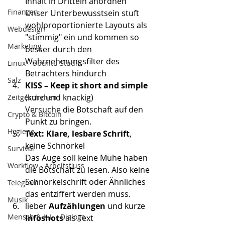
Inhalt in Dritteln anordnen
Finanzen
Unser Unterbewusstsein stuft 
wohlproportionierte Layouts als 
Webdesign
"stimmig" ein und kommen so 
Marketing
besser durch den 
Wahrnehmungsfilter des 
Linux - Ubuntu Studio
Betrachters hindurch
Salz
KISS –
Keep it short and simple
(kurz und knackig)
Zeitgeschehen
Versuche die Botschaft auf den 
Crypto & Bitcoin
Punkt zu bringen.
Hygiene
Text: Klare, lesbare Schrift
, 
keine Schnörkel
Survival
Das Auge soll keine Mühe haben 
Workflow - Arbeitsfluss
die Botschaft zu lesen. Also keine 
Schnörkelschrift oder Ähnliches 
Telegram
das entziffert werden muss.
Musik
lieber 
Aufzählungen
 und kurze 
Mensch & K.I. - Dialoge
Infoshots
 als Text