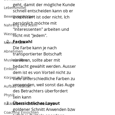
geht, damit der mögliche Kunde 
Lebensmittel
schnell entscheiden kann ob er 
Bewegung/Körper
interessiert ist oder nicht. Ich 
persönlich möchte mit 
Nahrung und Atem
"Interessenten" arbeiten und 
Wasser
nicht mit "Jedem".
Farbwahl
Mensch sein
Die Farbe kann je nach 
Abnehmen
transportierter Botschaft 
variieren, sollte aber mit 
Muskelaufbau
bedacht gewählt werden. Ausser 
Einkorn
dem ist es von Vorteil nicht zu 
Körper in Form
viele unterschiedliche Farben zu 
verwenden, weil sonst das Auge 
Aufbau Realität
des Betrachters überfordert 
Physik
sein kann
Übersichtliches Layout
RA Material - Gesetz des Einen
goldener Schnitt Anwenden bzw 
Coaching Einsichten