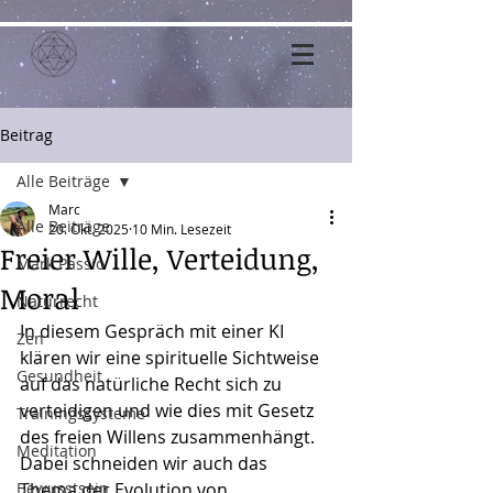
Beitrag
Alle Beiträge
Marc
Alle Beiträge
20. Okt. 2025
10 Min. Lesezeit
Freier Wille, Verteidung,
Mark Passio
Moral
Naturrecht
In diesem Gespräch mit einer KI 
Zen
klären wir eine spirituelle Sichtweise 
Gesundheit
auf das natürliche Recht sich zu 
verteidigen und wie dies mit Gesetz 
Trainingssysteme
des freien Willens zusammenhängt. 
Meditation
Dabei schneiden wir auch das 
Bewusstsein
Thema der Evolution von 