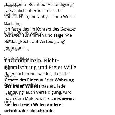
das Thema „Recht auf Verteidigung“ 
Finanzen
tatsächlich, aber in einer sehr 
Webdesign
spezifischen, metaphysischen Weise.
Marketing
Ich fasse das im Kontext des 
Gesetzes 
Linux - Ubuntu Studio
des Einen
 zusammen und zeige, wie 
Salz
Ra das „Recht auf Verteidigung“ 
einordnet:
Zeitgeschehen
Crypto & Bitcoin
1. Grundprinzip: Nicht-
Einmischung und Freier Wille
Hygiene
Ra erklärt immer wieder, dass das 
Survival
Gesetz des Einen
 auf der 
Wahrung 
Workflow - Arbeitsfluss
des freien Willens
 basiert. Jede 
Handlung, auch Verteidigung, wird 
Telegram
nach dem Maß bewertet, 
inwieweit 
Musik
sie den freien Willen anderer 
achtet oder einschränkt
.
Mensch & K.I. - Dialoge