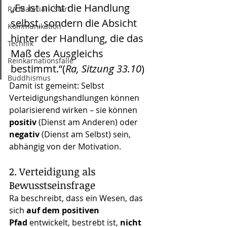
„Es ist nicht die Handlung 
RA Material - Start
selbst, sondern die Absicht 
Kommunikation
hinter der Handlung, die das 
Technik
Maß des Ausgleichs 
Reinkarnationsfalle
bestimmt.“(
Ra, Sitzung 33.10
)
Buddhismus
Damit ist gemeint: Selbst 
Verteidigungshandlungen können 
polarisierend wirken – sie können 
positiv
 (Dienst am Anderen) oder 
negativ
 (Dienst am Selbst) sein, 
abhängig von der Motivation.
2. Verteidigung als 
Bewusstseinsfrage
Ra beschreibt, dass ein Wesen, das 
sich 
auf dem positiven 
Pfad
 entwickelt, bestrebt ist, 
nicht 