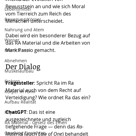
Bewusstsein an und wie sich Moral 
Lebensmittel
vom Tierreich zum Reich des 
Bewegung/Körper
Menschen unterscheidet.
Nahrung und Atem
Dabei wird ein besonderer Bezug auf 
Wasser
das RA Material und die Arbeiten von 
Mark Passio gemacht.
Mensch sein
Abnehmen
Der Dialog
Muskelaufbau
Einkorn
Fragesteller
: Spricht Ra im Ra 
Material auch von dem Recht auf 
Körper in Form
Verteidigung? Wie ordnet Ra das ein?
Aufbau Realität
ChatGPT
: Das ist eine 
Physik
ausgezeichnete und zugleich 
RA Material - Gesetz des Einen
tiefgehende Frage — denn das 
Ra-
Coaching Einsichten
Material
 (auch 
Law of One
) behandelt 