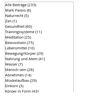
Alle Beiträge
(233)
233 Beiträge
Mark Passio
(6)
6 Beiträge
Naturrecht
(5)
5 Beiträge
Zen
(1)
1 Beitrag
Gesundheit
(60)
60 Beiträge
Trainingssysteme
(11)
11 Beiträge
Meditation
(25)
25 Beiträge
Bewusstsein
(75)
75 Beiträge
Lebensmittel
(10)
10 Beiträge
Bewegung/Körper
(29)
29 Beiträge
Nahrung und Atem
(41)
41 Beiträge
Wasser
(7)
7 Beiträge
Mensch sein
(28)
28 Beiträge
Abnehmen
(14)
14 Beiträge
Muskelaufbau
(29)
29 Beiträge
Einkorn
(3)
3 Beiträge
Körper in Form
(43)
43 Beiträge
Aufbau Realität
(17)
17 Beiträge
Physik
(7)
7 Beiträge
RA Material - Gesetz des Einen
(71)
71 Beiträge