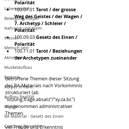
Polarität
Lebensmittel
100.07.01
 Tarot / der grosse 
Weg des Geistes / der Wagen / 
Bewegung/Körper
7. Archetyp / Schleier / 
Nahrung und Atem
Polarität
100.09.03
 Gesetz des Einen / 
Wasser
Polarität
Mensch sein
100.11.01
 Tarot / Beziehungen 
Abnehmen
der Archetypen zueinander
Muskelaufbau
Einkorn
Betroffene Themen dieser Sitzung 
des RA-Materials nach Vorkommnis 
Körper in Form
strukturiert (ab 
Aufbau Realität
"sitzung.frage.absatz"/"xy.za.bc") 
ausgenommen administrativer 
Physik
Themen.
RA Material - Gesetz des Einen
Coaching Einsichten
viel Freude und Erkenntnis