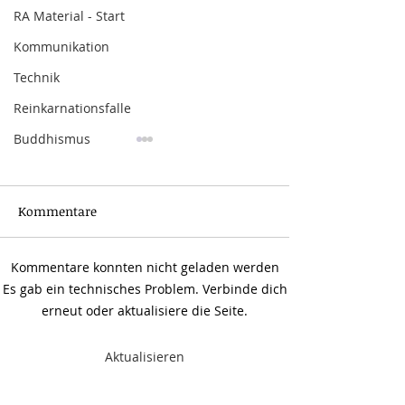
RA Material - Start
Kommunikation
Technik
Reinkarnationsfalle
Buddhismus
Kommentare
Kommentare konnten nicht geladen werden
Freier Wille, Verteidung,
Evolution der
Es gab ein technisches Problem. Verbinde dich
Moral
Menschheit mit
erneut oder aktualisiere die Seite.
das zurücklass
Werkzeugs
Aktualisieren