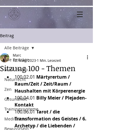
Beitrag
Alle Beiträge
Marc
Alle Beiträge
12. März 2023
1 Min. Lesezeit
Sitzung 100 - Themen
Mark Passio
100.02.01
 Märtyrertum / 
Naturrecht
Raum/Zeit / Zeit/Raum / 
Zen
Haushalten mit Körperenergie
100.04.01
 Billy Meier / Plejaden-
Gesundheit
Kontakt
Trainingssysteme
100.06.01
 Tarot / die 
Transformation des Geistes / 6. 
Meditation
Archetyp / die Liebenden / 
Bewusstsein