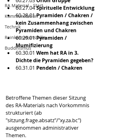
60.27.03 
Orion Gruppe
RA Material - Start
60.27.04
 Spirituelle Entwicklung
60.28.01
 Pyramiden / Chakren / 
Kommunikation
kein Zusammenhang zwischen 
Technik
Pyramiden und Chakren
Reinkarnationsfalle
60.29.01
 Pyramiden / 
Mumifizierung
Buddhismus
60.30.01
 Wem hat RA in 3. 
Dichte die Pyramiden gegeben?
60.31.01
 Pendeln / Chakren
Betroffene Themen dieser Sitzung 
des RA-Materials nach Vorkommnis 
strukturiert (ab 
"sitzung.frage.absatz"/"xy.za.bc") 
ausgenommen administrativer 
Themen.