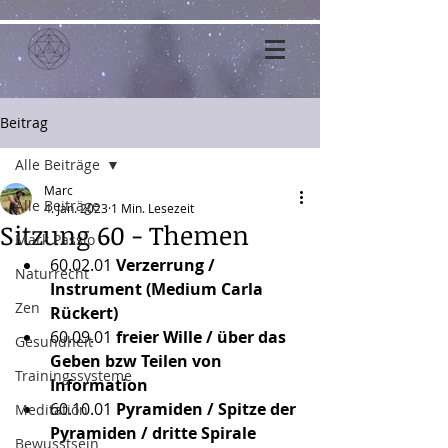
Beitrag
Alle Beiträge
Marc
Alle Beiträge
4. Jan. 2023
1 Min. Lesezeit
Sitzung 60 - Themen
Mark Passio
60.02.01
 Verzerrung / 
Naturrecht
Instrument (Medium Carla 
Zen
Rückert)
60.09.01
 freier Wille / über das 
Gesundheit
Geben bzw Teilen von 
Trainingssysteme
Information
60.10.01
 Pyramiden / Spitze der 
Meditation
Pyramiden / dritte Spirale
Bewusstsein