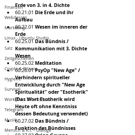
Erde von 3. in 4. Dichte
Finanzen
60.21.01
 Die Erde und ihr 
Webdesign
Aufbau
60.22.01
 Wesen im inneren der 
Marketing
Erde
Linux - Ubuntu Studio
60.25.01
 Das Bündnis / 
Salz
Kommunikation mit 3. Dichte 
Wesen
Zeitgeschehen
60.25.02
 Meditation
Crypto & Bitcoin
60.26.01 
PsyOp "New Age" / 
Verhindern spiritueller 
Hygiene
Entwicklung durch "New Age 
Survival
Spiritualität" oder "Esotherik" 
(Das Wort Esotherik wird 
Workflow - Arbeitsfluss
Heute oft ohne Kenntniss 
Telegram
dessen Bedeutung verwendet)
Musik
60.27.02
 Das Bündnis / 
Funktion des Bündnisses
Mensch & K.I. - Dialoge