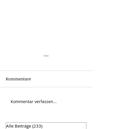
Kommentare
Kommentar verfassen...
Freier Wille, Verteidung,
Evolution der
Moral
Menschheit mit
das zurücklass
Werkzeugs
Alle Beiträge
(233)
233 Beiträge