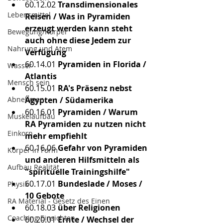
60.12.02
 Transdimensionales 
Lebensmittel
Reisen / Was in Pyramiden 
erzeugt werden kann steht 
Bewegung/Körper
auch ohne diese Jedem zur 
Nahrung und Atem
Verfügung
60.14.01
 Pyramiden in Florida / 
Wasser
Atlantis
Mensch sein
60.15.01
 RA's Präsenz nebst 
Abnehmen
Ägypten / Südamerika
60.16.01
 Pyramiden / Warum 
Muskelaufbau
RA Pyramiden zu nutzen nicht 
Einkorn
mehr empfiehlt
60.16.06
 Gefahr von Pyramiden 
Körper in Form
und anderen Hilfsmitteln als 
Aufbau Realität
"spirituelle Trainingshilfe"
60.17.01 
Bundeslade / Moses / 
Physik
10 Gebote
RA Material - Gesetz des Einen
60.18.03
 über Religionen
Coaching Einsichten
60.20.01
 Ernte / Wechsel der 