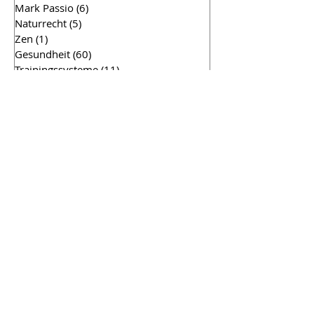
Mark Passio
(6)
6 Beiträge
Naturrecht
(5)
5 Beiträge
Zen
(1)
1 Beitrag
Gesundheit
(60)
60 Beiträge
Trainingssysteme
(11)
11 Beiträge
Meditation
(25)
25 Beiträge
Bewusstsein
(75)
75 Beiträge
Lebensmittel
(10)
10 Beiträge
Bewegung/Körper
(29)
29 Beiträge
Nahrung und Atem
(41)
41 Beiträge
Wasser
(7)
7 Beiträge
Mensch sein
(28)
28 Beiträge
Abnehmen
(14)
14 Beiträge
Muskelaufbau
(29)
29 Beiträge
Einkorn
(3)
3 Beiträge
Körper in Form
(43)
43 Beiträge
Aufbau Realität
(17)
17 Beiträge
Physik
(7)
7 Beiträge
RA Material - Gesetz des Einen
(71)
71 Beiträge
Coaching Einsichten
(48)
48 Beiträge