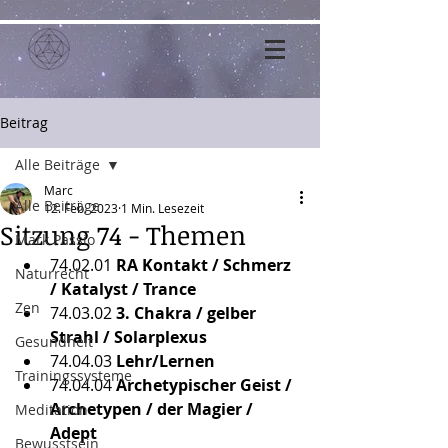
Beitrag
Alle Beiträge
Marc
Alle Beiträge
12. Feb. 2023
1 Min. Lesezeit
Sitzung 74 - Themen
Mark Passio
74.02.01 
RA Kontakt / Schmerz 
Naturrecht
/ Katalyst / Trance
Zen
74.03.02
 3. Chakra / gelber 
Strahl / Solarplexus
Gesundheit
74.04.03
 Lehr/Lernen
Trainingssysteme
74.04.04
 Archetypischer Geist / 
Archetypen / der Magier / 
Meditation
Adept
Bewusstsein