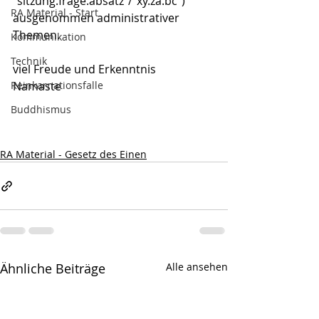
"sitzung.frage.absatz"/"xy.za.bc") 
RA Material - Start
ausgenommen administrativer 
Themen.
Kommunikation
Technik
viel Freude und Erkenntnis
Reinkarnationsfalle
Namaste
Buddhismus
RA Material - Gesetz des Einen
Ähnliche Beiträge
Alle ansehen