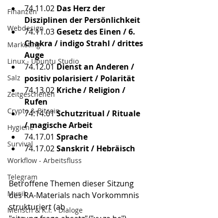
74.11.02 
Das Herz der 
Finanzen
Disziplinen der Persönlichkeit
Webdesign
74.11.03 
Gesetz des Einen / 6. 
Chakra / indigo Strahl / drittes 
Marketing
Auge
Linux - Ubuntu Studio
74.12.01
 Dienst an Anderen / 
Salz
positiv polarisiert / Polarität
74.13.02
 Kriche / Religion / 
Zeitgeschehen
Rufen
Crypto & Bitcoin
74.14.01
 Schutzritual / Rituale 
/ magische Arbeit
Hygiene
74.17.01
 Sprache
Survival
74.17.02
 Sanskrit / Hebräisch
Workflow - Arbeitsfluss
Telegram
Betroffene Themen dieser Sitzung 
Musik
des RA-Materials nach Vorkommnis 
strukturiert (ab 
Mensch & K.I. - Dialoge