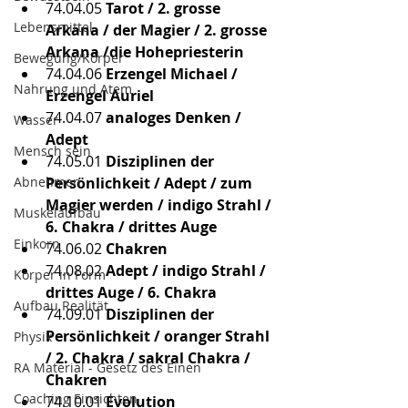
74.04.05
 Tarot / 2. grosse 
Lebensmittel
Arkana / der Magier / 2. grosse 
Arkana /die Hohepriesterin
Bewegung/Körper
74.04.06
 Erzengel Michael / 
Nahrung und Atem
Erzengel Auriel
74.04.07
 analoges Denken / 
Wasser
Adept
Mensch sein
74.05.01
 Disziplinen der 
Abnehmen
Persönlichkeit / Adept / zum 
Magier werden / indigo Strahl / 
Muskelaufbau
6. Chakra / drittes Auge
Einkorn
74.06.02
 Chakren
74.08.02
 Adept / indigo Strahl / 
Körper in Form
drittes Auge / 6. Chakra
Aufbau Realität
74.09.01
 Disziplinen der 
Persönlichkeit / oranger Strahl 
Physik
/ 2. Chakra / sakral Chakra / 
RA Material - Gesetz des Einen
Chakren
Coaching Einsichten
74.10.01
 Evolution