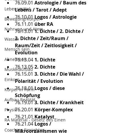
76.09.01
 Astrologie / Baum des 
Lebensmittel
Lebens / Tarot / Adept
76.10.01
 Logos / Astrologie
Bewegung/Körper
76.11.01
 über RA
Nahrung und Atem
76.13.01
 1. Dichte / 2. Dichte / 
3. Dichte / Zeit/Raum / 
Wasser
Raum/Zeit / Zeitlosigkeit / 
Mensch sein
Evolution
Abnehmen
76.13.04
 1. Dichte
76.13.05
 2. Dichte
Muskelaufbau
76.15.01
 3. Dichte / Die Wahl / 
Einkorn
Polarität / Evolution
76.18.01
 Logos / diese 
Körper in Form
Schöpfung
Aufbau Realität
76.19.01
 3. Dichte / Krankheit
76.20.01
 Körper-Komplex
Physik
76.21.01
 Katalyst
RA Material - Gesetz des Einen
76.21.04
 Logos / 
Coaching Einsichten
Mikroorganismen wie 