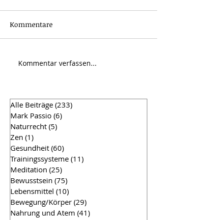
Kommentare
Kommentar verfassen...
Freier Wille, Verteidung,
Evolution der
Moral
Menschheit mit
das zurücklass
Werkzeugs
Alle Beiträge
(233)
233 Beiträge
Mark Passio
(6)
6 Beiträge
Naturrecht
(5)
5 Beiträge
Zen
(1)
1 Beitrag
Gesundheit
(60)
60 Beiträge
Trainingssysteme
(11)
11 Beiträge
Meditation
(25)
25 Beiträge
Bewusstsein
(75)
75 Beiträge
Lebensmittel
(10)
10 Beiträge
Bewegung/Körper
(29)
29 Beiträge
Nahrung und Atem
(41)
41 Beiträge