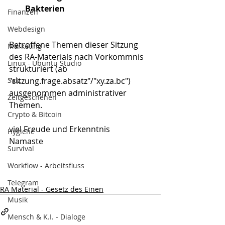
Bakterien
Finanzen
Webdesign
Betroffene Themen dieser Sitzung 
Marketing
des RA-Materials nach Vorkommnis 
Linux - Ubuntu Studio
strukturiert (ab 
Salz
"sitzung.frage.absatz"/"xy.za.bc") 
ausgenommen administrativer 
Zeitgeschehen
Themen.
Crypto & Bitcoin
viel Freude und Erkenntnis
Hygiene
Namaste
Survival
Workflow - Arbeitsfluss
Telegram
RA Material - Gesetz des Einen
Musik
Mensch & K.I. - Dialoge