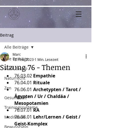
Beitrag
Alle Beiträge
Marc
Alle Beiträge
12. Feb. 2023
1 Min. Lesezeit
Sitzung 76 - Themen
Mark Passio
76.03.02
 Empathie
Naturrecht
76.04.01
 Rituale
Zen
76.06.01
 Archetypten / Tarot / 
Ägypten / Ur / Chaldäa / 
Gesundheit
Mesopotamien
Trainingssysteme
76.07.01
 RA
76.08.01
 Lehr/Lernen / Geist / 
Meditation
Geist-Komplex
Bewusstsein