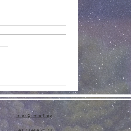
ution der Menschheit
KI und das
cklassen des
kzeugs
marc@zenhof.org
+41 79 484 25 73