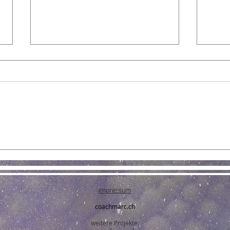
Freier Wille, Verteidung,
Evol
Moral
mit 
zurü
Wer
impressum
coachmarc.ch
weitere Projekte: