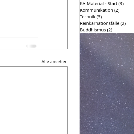
RA Material - Start
(3)
3 Bei
Kommunikation
(2)
2 Beitr
Technik
(3)
3 Beiträge
Reinkarnationsfalle
(2)
2 Be
Buddhismus
(2)
2 Beiträge
Alle ansehen