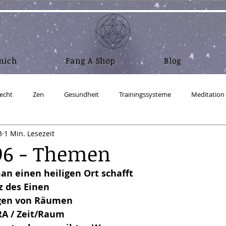
mich
Fang A Shop
Blog
echt
Zen
Gesundheit
Trainingssysteme
Meditation
3
1 Min. Lesezeit
Nahrung und Atem
Wasser
Mensch sein
Abnehm
96 - Themen
an einen heiligen Ort schafft
ufbau Realität
Physik
RA Material - Gesetz des Einen
Coac
z des Einen
igen von Räumen
RA / Zeit/Raum
ux - Ubuntu Studio
Salz
Zeitgeschehen
Crypto & Bitcoin