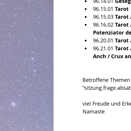
96.14.01
 Geseg
96.15.01
 Tarot
96.15.03 
Tarot 
Workflow - Arbeitsfluss
96.16.02 
Tarot 
Potenziator d
96.20.01
 Tarot
96.21.01 
Tarot 
Anch / Crux a
Betroffene Themen 
"sitzung.frage.abs
viel Freude und Erk
Namaste