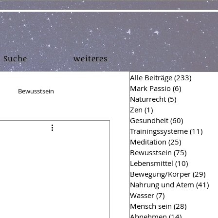
Suche
weiteres
Alle Beiträge
(233)
233 Bei
Mark Passio
(6)
6 Beiträge
Bewusstsein
Naturrecht
(5)
5 Beiträge
Zen
(1)
1 Beitrag
Gesundheit
(60)
60 Beiträg
en
Muskelaufbau
Trainingssysteme
(11)
11 B
Meditation
(25)
25 Beiträg
Bewusstsein
(75)
75 Beiträ
Lebensmittel
(10)
10 Beitr
hing Einsichten
Finanzen
Bewegung/Körper
(29)
29 
Nahrung und Atem
(41)
41
Wasser
(7)
7 Beiträge
Mensch sein
(28)
28 Beiträ
Hygiene
Survival
Abnehmen
(14)
14 Beiträg