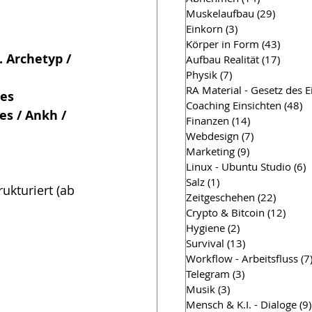
Muskelaufbau
(29)
29 Beit
Einkorn
(3)
3 Beiträge
Körper in Form
(43)
43 Bei
. Archetyp / 
Aufbau Realität
(17)
17 Bei
Physik
(7)
7 Beiträge
RA Material - Gesetz des 
tes
Coaching Einsichten
(48)
4
es / Ankh / 
Finanzen
(14)
14 Beiträge
Webdesign
(7)
7 Beiträge
Marketing
(9)
9 Beiträge
Linux - Ubuntu Studio
(6)
6
Salz
(1)
1 Beitrag
kturiert (ab 
Zeitgeschehen
(22)
22 Beit
.
Crypto & Bitcoin
(12)
12 Be
Hygiene
(2)
2 Beiträge
Survival
(13)
13 Beiträge
Workflow - Arbeitsfluss
(7
Telegram
(3)
3 Beiträge
Musik
(3)
3 Beiträge
Mensch & K.I. - Dialoge
(9)