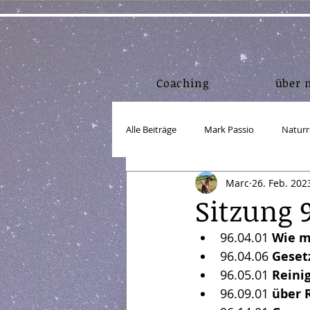
Coaching
über 
Alle Beiträge
Mark Passio
Naturr
Marc
26. Feb. 202
Lebensmittel
Bewegung/Körper
Sitzung 
96.04.01 
Wie m
Einkorn
Körper in Form
A
96.04.06 
Geset
96.05.01
 Rein
96.09.01 
über 
Webdesign
Marketing
Lin