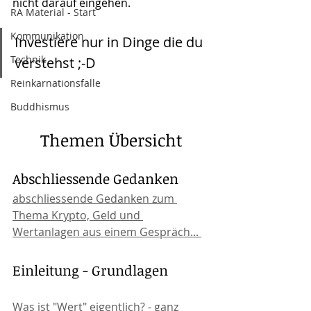
nicht darauf eingehen. 
RA Material - Start
Kommunikation
Investiere nur in Dinge die du 
Technik
verstehst ;-D
Reinkarnationsfalle
Buddhismus
Themen Übersicht
Abschliessende Gedanken
abschliessende Gedanken zum 
Thema Krypto, Geld und 
Wertanlagen aus einem Gespräch... 
Einleitung - Grundlagen
Was ist "Wert" eigentlich? - ganz 