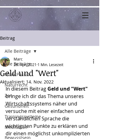
Beitrag
Alle Beiträge
Marc
Alle Beiträge
26. Apr. 2021
1 Min. Lesezeit
Geld und "Wert"
Mark Passio
Aktualisiert:
14. Nov. 2022
Naturrecht
In diesem Beitrag 
Geld und "Wert"
Zen
bringe ich dir das Thema unseres 
Wirtschaftssystems näher und 
Gesundheit
versuche mit einer einfachen und 
Trainingssysteme
verständlichen Sprache die 
wichtigsten Punkte zu erklären und 
Meditation
dir einen möglichst unkomplizierten 
Bewusstsein