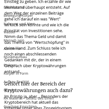
Einstieg zu geben. Ich erzähle dir wie 
Wohlstand überhaupt entsteht. Auf 
Lebensmittel
dem Weg der einzelnen Beiträge 
Bewegung/Körper
gehe ich darauf ein was "Wert" 
Nahrung und Atem
wirklich sein könnte und wie ich die 
Priorität von Investitionen sehe. 
Wasser
Nimm das Thema Geld und damit 
Mensch sein
das Thema von "Wertschöpfung" in 
deine Hand. Zum Schluss teile ich 
Abnehmen
noch einen abschliessenden 
Muskelaufbau
Gedanken mit dir, der in einem 
Einkorn
Gespräch über Kryptowährungen 
entsand.
Körper in Form
Aufbau Realität
Gehört hier der Bereich der 
Kryptowährungen auch dazu?
Physik
Im Prinzip ja, aber... Besonders der 
RA Material - Gesetz des Einen
Kryptobereich hat aktuell das 
Coaching Einsichten
Potential unser altes Zinsgeldsystem 