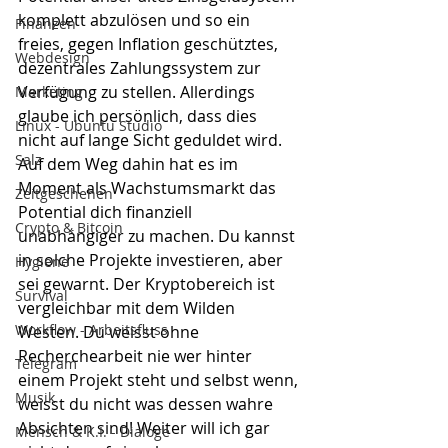
komplett abzulösen und so ein 
Finanzen
freies, gegen Inflation geschütztes, 
Webdesign
dezentrales Zahlungssystem zur 
Verfügung zu stellen. Allerdings 
Marketing
glaube ich persönlich, dass dies 
Linux - Ubuntu Studio
nicht auf lange Sicht geduldet wird. 
Salz
Auf dem Weg dahin hat es im 
Moment als Wachstumsmarkt das 
Zeitgeschehen
Potential dich finanziell 
Crypto & Bitcoin
unabhängiger zu machen. Du kannst 
in solche Projekte investieren, aber 
Hygiene
sei gewarnt. Der Kryptobereich ist 
Survival
vergleichbar mit dem Wilden 
Workflow - Arbeitsfluss
Westen. Du weisst ohne 
Recherchearbeit nie wer hinter 
Telegram
einem Projekt steht und selbst wenn, 
Musik
weisst du nicht was dessen wahre 
Absichten sind! Weiter will ich gar 
Mensch & K.I. - Dialoge