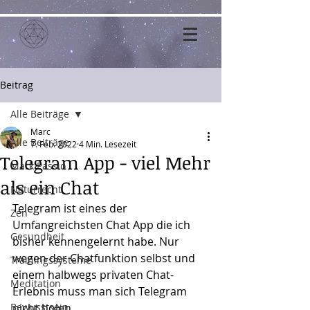
Beitrag
Alle Beiträge
Marc
Alle Beiträge
7. Feb. 2022
4 Min. Lesezeit
Telegram App - viel Mehr
Mark Passio
als ein Chat
Naturrecht
Telegram ist eines der 
Zen
Umfangreichsten Chat App die ich 
Gesundheit
bisher kennengelernt habe. Nur 
wegen der Chatfunktion selbst und 
Trainingssysteme
einem halbwegs privaten Chat-
Meditation
Erlebnis muss man sich Telegram 
Bewusstsein
nicht holen.