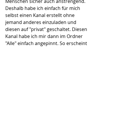
Menschen sicher auch anstrengend. 
Deshalb habe ich einfach für mich 
selbst einen Kanal erstellt ohne 
jemand anderes einzuladen und 
diesen auf "privat" geschaltet. Diesen 
Kanal habe ich mir dann im Ordner 
"Alle" einfach angepinnt. So erscheint 
der "später ansehen" Kanal immer 
ganz oben in der Liste, ganz 
unabhängig davon ob eine neue 
Nachricht drin ist oder nicht.
Das gleiche habe ich mit 
verschiedensten Themen gemacht. 
Dinge wie zB Vitalität/Gesundheit, 
alternative Historie, Jurisdiktion 
(Mensch/Person), Quittungen Fang-
A, Postquittungen Versand 
onlineShop und so weiter...