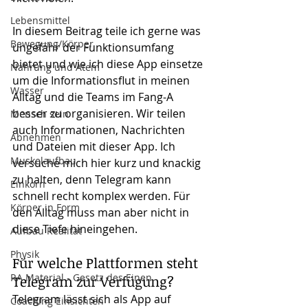
Lebensmittel
In diesem Beitrag teile ich gerne was 
Bewegung/Körper
ungefähr der Funktionsumfang 
bietet und wie ich diese App einsetze 
Nahrung und Atem
um die Informationsflut in meinen 
Wasser
Alltag und die Teams im Fang-A 
besser zu organisieren. Wir teilen 
Mensch sein
auch Informationen, Nachrichten 
Abnehmen
und Dateien mit dieser App. Ich 
Muskelaufbau
versuche mich hier kurz und knackig 
zu halten, denn Telegram kann 
Einkorn
schnell recht komplex werden. Für 
Körper in Form
den Alltag muss man aber nicht in 
diese Tiefe hineingehen.
Aufbau Realität
Physik
Für welche Plattformen steht 
RA Material - Gesetz des Einen
Telegram zur Verfügung?
Telegram lässt sich als App auf 
Coaching Einsichten