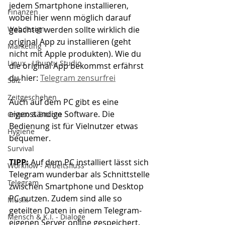
jedem Smartphone installieren, 
Finanzen
wobei hier wenn möglich darauf 
Webdesign
geachtet werden sollte wirklich die 
original App zu installieren (geht 
Marketing
nicht mit Apple produkten). Wie du 
Linux - Ubuntu Studio
die original App bekommst erfährst 
du hier: 
Telegram zensurfrei
Salz
Zeitgeschehen
Auch auf dem PC gibt es eine 
eigenständige Software. Die 
Crypto & Bitcoin
Bedienung ist für Vielnutzer etwas 
Hygiene
bequemer. 
Survival
TIPP:
 Auf dem PC installiert lässt sich 
Workflow - Arbeitsfluss
Telegram wunderbar als Schnittstelle 
Telegram
zwischen Smartphone und Desktop 
PC nutzen. Zudem sind alle so 
Musik
geteilten Daten in einem Telegram-
Mensch & K.I. - Dialoge
eigenen Server online gespeichert. 