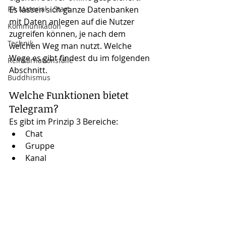
RA Material - Start
Es lassen sich ganze Datenbanken 
mit Daten anlegen auf die Nutzer 
Kommunikation
zugreifen können, je nach dem 
Technik
welchen Weg man nutzt. Welche 
Wege es gibt findest du im folgenden 
Reinkarnationsfalle
Abschnitt.
Buddhismus
Welche Funktionen bietet 
Telegram?
Es gibt im Prinzip 3 Bereiche:
Chat
Gruppe
Kanal