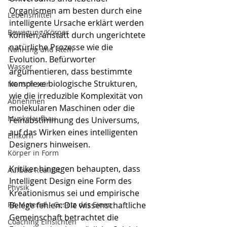
Organismen am besten durch eine 
Lebensmittel
intelligente Ursache erklärt werden 
Bewegung/Körper
können, anstatt durch ungerichtete 
natürliche Prozesse wie die 
Nahrung und Atem
Evolution. Befürworter 
Wasser
argumentieren, dass bestimmte 
komplexe biologische Strukturen, 
Mensch sein
wie die irreduzible Komplexität von 
Abnehmen
molekularen Maschinen oder die 
Muskelaufbau
Feinabstimmung des Universums, 
auf das Wirken eines intelligenten 
Einkorn
Designers hinweisen.
Körper in Form
Kritiker hingegen behaupten, dass 
Aufbau Realität
Intelligent Design eine Form des 
Physik
Kreationismus sei und empirische 
RA Material - Gesetz des Einen
Belege fehlen. Die wissenschaftliche 
Gemeinschaft betrachtet die 
Coaching Einsichten