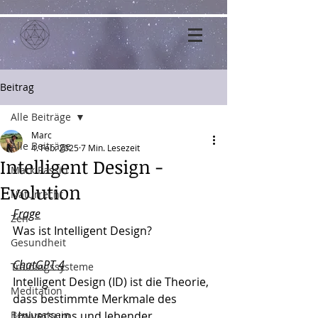
Beitrag
Alle Beiträge
Marc
Alle Beiträge
4. Feb. 2025
7 Min. Lesezeit
Intelligent Design -
Mark Passio
Evolution
Naturrecht
Frage
Zen
Was ist Intelligent Design?
Gesundheit
ChatGPT 4
Trainingssysteme
Intelligent Design (ID) ist die Theorie, 
Meditation
dass bestimmte Merkmale des 
Bewusstsein
Universums und lebender 