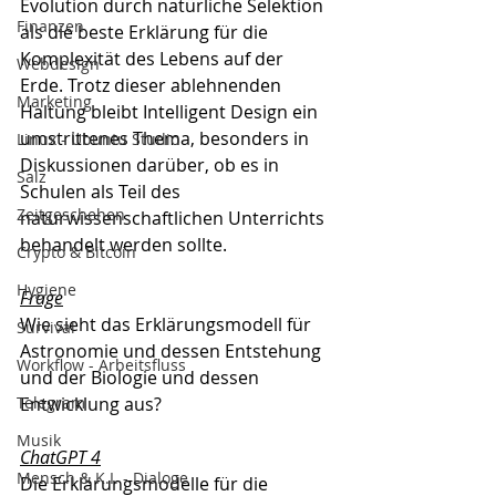
Evolution durch natürliche Selektion 
Finanzen
als die beste Erklärung für die 
Komplexität des Lebens auf der 
Webdesign
Erde. Trotz dieser ablehnenden 
Marketing
Haltung bleibt Intelligent Design ein 
umstrittenes Thema, besonders in 
Linux - Ubuntu Studio
Diskussionen darüber, ob es in 
Salz
Schulen als Teil des 
Zeitgeschehen
naturwissenschaftlichen Unterrichts 
behandelt werden sollte.
Crypto & Bitcoin
Hygiene
Frage
Wie sieht das Erklärungsmodell für 
Survival
Astronomie und dessen Entstehung 
Workflow - Arbeitsfluss
und der Biologie und dessen 
Telegram
Entwicklung aus?
Musik
ChatGPT 4
Mensch & K.I. - Dialoge
Die Erklärungsmodelle für die 