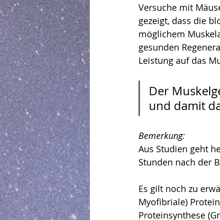
Versuche mit Mäuse
gezeigt, dass die b
möglichem Muskelab
gesunden Regenerati
Leistung auf das M
Der Muskelge
und damit da
Bemerkung:
Aus Studien geht he
Stunden nach der Be
Es gilt noch zu erw
Myofibriale) Protei
Proteinsynthese (Gra