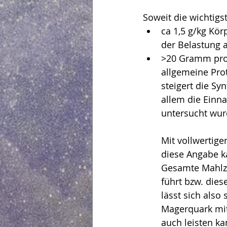
Soweit die wichtigs
ca 1,5 g/kg Kör
der Belastung
>20 Gramm pro 
allgemeine Pro
steigert die Sy
allem die Einn
untersucht wur
Mit vollwertige
diese Angabe ka
Gesamte Mahlze
führt bzw. dies
lässt sich also
Magerquark mit 
auch leisten k