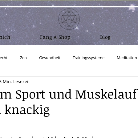
mich
Fang A Shop
Blog
echt
Zen
Gesundheit
Trainingssysteme
Meditation
8 Min. Lesezeit
Nahrung und Atem
Wasser
Mensch sein
Abnehm
im Sport und Muskelauf
 knackig
ufbau Realität
Physik
RA Material - Gesetz des Einen
Coac
ux - Ubuntu Studio
Salz
Zeitgeschehen
Crypto & Bitcoin