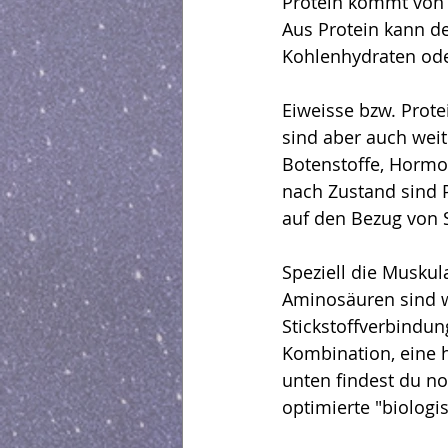
Protein kommt von "
Aus Protein kann de
Kohlenhydraten ode
Workflow - Arbeitsfluss
Eiweisse bzw. Prote
sind aber auch weit
Botenstoffe, Hormo
nach Zustand sind P
auf den Bezug von S
Speziell die Musku
Aminosäuren sind w
Stickstoffverbindu
Kombination, eine h
unten findest du no
optimierte "biolog