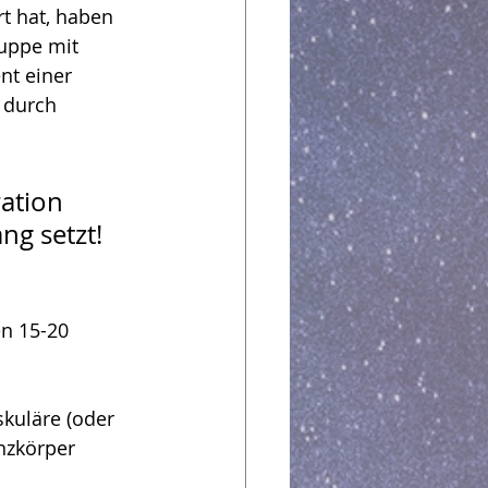
t hat, haben 
ruppe mit 
t einer 
 durch 
ation 
g setzt!
n 15-20 
kuläre (oder 
nzkörper 