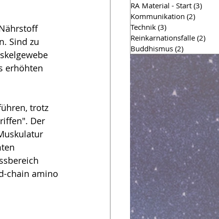
RA Material - Start
(3)
3 Bei
Kommunikation
(2)
2 Beitr
Technik
(3)
3 Beiträge
Nährstoff 
Reinkarnationsfalle
(2)
2 Be
. Sind zu 
Buddhismus
(2)
2 Beiträge
uskelgewebe 
es erhöhten 
ühren, trotz 
iffen". Der 
Muskulatur 
ten 
ssbereich 
d-chain amino 