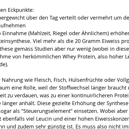
ten Eckpunkte:
pergewicht über den Tag verteilt oder vermehrt um de
 aufnehmen
Einnahme (Mahlzeit, Riegel oder Ähnlichem) erhöhen
teinsynthese. Viel mehr als die 20 Gramm Eiweiss pr
nthese gemäss Studien aber nur wenig (wobei in diese
ahme von herkömmlichen Whey Protein, also hoher Le
de).
r Nahrung wie Fleisch, Fisch, Hülsenfrüchte oder Vollge
um eine Rolle, weil der Stoffwechsel länger braucht 
it zu verdauen, was zu einer kontinuirlicheren Prote
e länger anhält. Diese gezielte Erhöhung der Synthes
 sogar als "Steuerungselement" einsetzen. Wobei aber 
ebenfalls viel Leucin und einer hohen Eiweisskonzen
ann und zudem sehr günstig ist. Es muss also nicht i