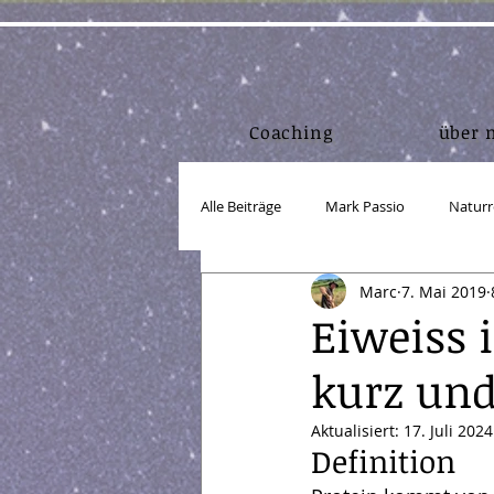
Coaching
über 
Alle Beiträge
Mark Passio
Naturr
Marc
7. Mai 2019
Lebensmittel
Bewegung/Körper
Eiweiss 
kurz und
Einkorn
Körper in Form
A
Aktualisiert:
17. Juli 2024
Definition
Webdesign
Marketing
Lin