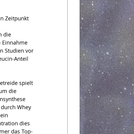
n Zeitpunkt 
 die 
o Einnahme 
n Studien vor 
ucin-Anteil 
treide spielt 
um die 
insynthese 
e durch Whey 
ein 
tration dies 
mmer das Top-