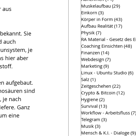
Muskelaufbau
(29)
29 Beit
r aus 
Einkorn
(3)
3 Beiträge
Körper in Form
(43)
43 Bei
Aufbau Realität
(17)
17 Bei
Physik
(7)
7 Beiträge
bekannt. Sie 
RA Material - Gesetz des 
d auch 
Coaching Einsichten
(48)
4
unsystem, je 
Finanzen
(14)
14 Beiträge
s hier aber 
Webdesign
(7)
7 Beiträge
toff. 
Marketing
(9)
9 Beiträge
Linux - Ubuntu Studio
(6)
6
Salz
(1)
1 Beitrag
n aufgebaut. 
Zeitgeschehen
(22)
22 Beit
nosäuren sind 
Crypto & Bitcoin
(12)
12 Be
 je nach 
Hygiene
(2)
2 Beiträge
Survival
(13)
13 Beiträge
efere. Ganz 
Workflow - Arbeitsfluss
(7
um eine 
Telegram
(3)
3 Beiträge
Musik
(3)
3 Beiträge
Mensch & K.I. - Dialoge
(9)