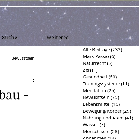
Suche
weiteres
Alle Beiträge
(233)
233 Bei
Mark Passio
(6)
6 Beiträge
Bewusstsein
Naturrecht
(5)
5 Beiträge
Zen
(1)
1 Beitrag
Gesundheit
(60)
60 Beiträg
en
Muskelaufbau
Trainingssysteme
(11)
11 B
bau -
Meditation
(25)
25 Beiträg
Bewusstsein
(75)
75 Beiträ
Lebensmittel
(10)
10 Beitr
hing Einsichten
Finanzen
Bewegung/Körper
(29)
29 
Nahrung und Atem
(41)
41
Wasser
(7)
7 Beiträge
Mensch sein
(28)
28 Beiträ
Hygiene
Survival
Abnehmen
(14)
14 Beiträg