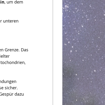
ein
, um dem 
r unteren 
en Grenze. Das 
elter 
itochondrien, 
ündungen 
e sicher. 
 Gespür dazu 