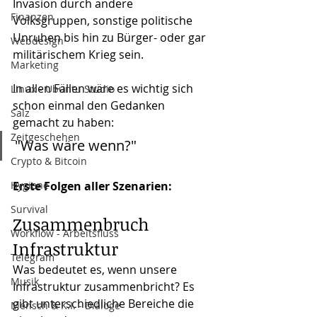
Invasion durch andere 
Finanzen
Volksgruppen, sonstige politische 
Unruhen bis hin zu Bürger- oder gar 
Webdesign
militärischem Krieg sein. 
Marketing
In allen Fällen wäre es wichtig sich 
Linux - Ubuntu Studio
schon einmal den Gedanken 
Salz
gemacht zu haben: 
Zeitgeschehen
"Was wäre wenn?"
Crypto & Bitcoin
Hygiene
Erste Folgen aller Szenarien:
Survival
Zusammenbruch 
Workflow - Arbeitsfluss
Infrastruktur
Telegram
Was bedeutet es, wenn unsere 
Musik
Infrastruktur zusammenbricht? Es 
gibt unterschiedliche Bereiche die 
Mensch & K.I. - Dialoge