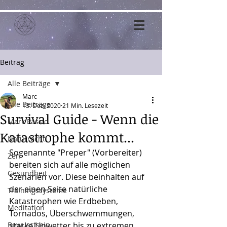
Beitrag
Alle Beiträge
Marc
Alle Beiträge
13. Dez. 2020
21 Min. Lesezeit
Survival Guide - Wenn die
Mark Passio
Katastrophe kommt...
Naturrecht
Sogenannte "Preper" (Vorbereiter) 
Zen
bereiten sich auf alle möglichen 
Gesundheit
Szenarien vor. Diese beinhalten auf 
der einen Seite natürliche 
Trainingssysteme
Katastrophen wie Erdbeben, 
Meditation
Tornados, Überschwemmungen, 
Bewusstsein
starke Unwetter bis zu extremen 