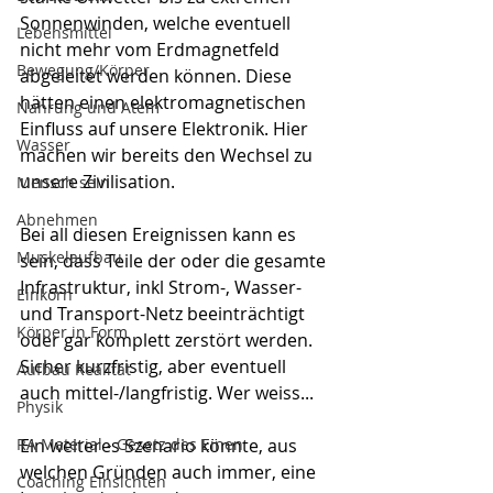
Sonnenwinden, welche eventuell 
Lebensmittel
nicht mehr vom Erdmagnetfeld 
Bewegung/Körper
abgeleitet werden können. Diese 
hätten einen elektromagnetischen 
Nahrung und Atem
Einfluss auf unsere Elektronik. Hier 
Wasser
machen wir bereits den Wechsel zu 
unsere Zivilisation. 
Mensch sein
Abnehmen
Bei all diesen Ereignissen kann es 
Muskelaufbau
sein, dass Teile der oder die gesamte 
Infrastruktur, inkl Strom-, Wasser- 
Einkorn
und Transport-Netz beeinträchtigt 
Körper in Form
oder gar komplett zerstört werden. 
Sicher kurzfristig, aber eventuell 
Aufbau Realität
auch mittel-/langfristig. Wer weiss...
Physik
RA Material - Gesetz des Einen
Ein weiteres Szenario könnte, aus 
welchen Gründen auch immer, eine 
Coaching Einsichten