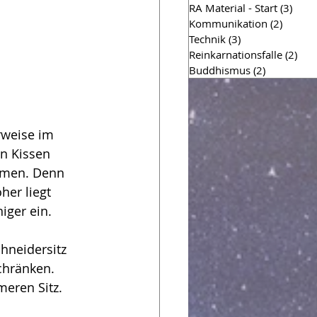
RA Material - Start
(3)
3 Bei
Kommunikation
(2)
2 Beitr
Technik
(3)
3 Beiträge
Reinkarnationsfalle
(2)
2 Be
Buddhismus
(2)
2 Beiträge
rweise im 
in Kissen 
hmen. Denn 
er liegt 
iger ein. 
hneidersitz 
chränken. 
eren Sitz.