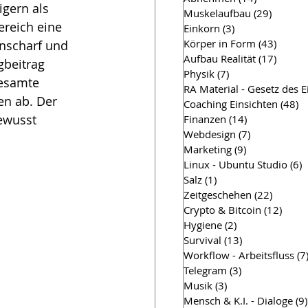
igern als 
Muskelaufbau
(29)
29 Beit
ereich eine 
Einkorn
(3)
3 Beiträge
Körper in Form
(43)
43 Bei
nscharf und 
Aufbau Realität
(17)
17 Bei
beitrag 
Physik
(7)
7 Beiträge
gesamte 
RA Material - Gesetz des 
n ab. Der 
Coaching Einsichten
(48)
4
ewusst 
Finanzen
(14)
14 Beiträge
Webdesign
(7)
7 Beiträge
Marketing
(9)
9 Beiträge
Linux - Ubuntu Studio
(6)
6
Salz
(1)
1 Beitrag
Zeitgeschehen
(22)
22 Beit
Crypto & Bitcoin
(12)
12 Be
Hygiene
(2)
2 Beiträge
Survival
(13)
13 Beiträge
Workflow - Arbeitsfluss
(7
Telegram
(3)
3 Beiträge
Musik
(3)
3 Beiträge
Mensch & K.I. - Dialoge
(9)