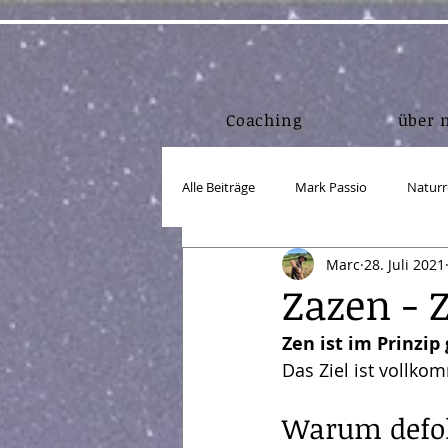
Coaching
über 
Alle Beiträge
Mark Passio
Naturr
Marc
28. Juli 2021
Lebensmittel
Bewegung/Körper
Zazen - 
Zen ist im Prinzip
Einkorn
Körper in Form
A
Das Ziel ist vollk
Warum defo
Webdesign
Marketing
Lin