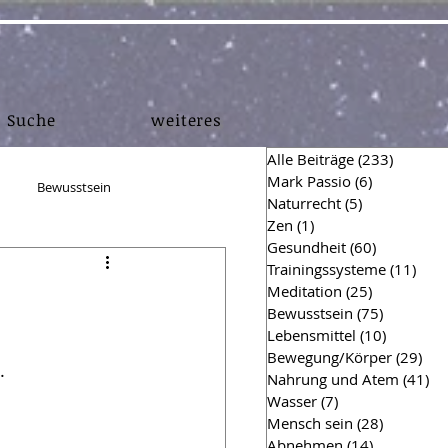
Suche
weiteres
Alle Beiträge
(233)
233 Bei
Mark Passio
(6)
6 Beiträge
Bewusstsein
Naturrecht
(5)
5 Beiträge
Zen
(1)
1 Beitrag
Gesundheit
(60)
60 Beiträg
en
Muskelaufbau
Trainingssysteme
(11)
11 B
Meditation
(25)
25 Beiträg
Bewusstsein
(75)
75 Beiträ
Lebensmittel
(10)
10 Beitr
hing Einsichten
Finanzen
Bewegung/Körper
(29)
29 
.
Nahrung und Atem
(41)
41
Wasser
(7)
7 Beiträge
Mensch sein
(28)
28 Beiträ
Hygiene
Survival
Abnehmen
(14)
14 Beiträg