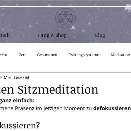
mich
Fang A Shop
Blog
echt
Zen
Gesundheit
Trainingssysteme
Meditation
2 Min. Lesezeit
Nahrung und Atem
Wasser
Mensch sein
Abnehm
Zen Sitzmeditation
 ganz einfach:
ufbau Realität
Physik
RA Material - Gesetz des Einen
Coac
ommene Präsenz im jetzigen Moment zu 
defokussieren
kussieren?
ux - Ubuntu Studio
Salz
Zeitgeschehen
Crypto & Bitcoin