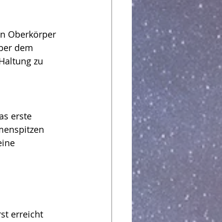
en Oberkörper 
über dem 
Haltung zu 
s erste 
umenspitzen 
ine 
st erreicht 