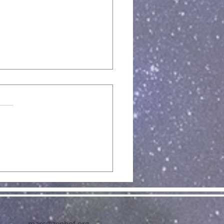
hismus & Naturrecht
marc@zenhof.org