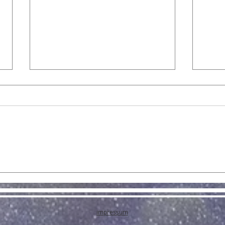
Budd
Kundalini - Funktion &
Mythos
impressum