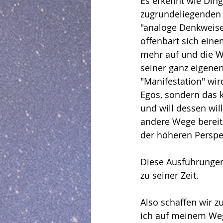
Es erkennt wie Ding
zugrundeliegenden G
"analoge Denkweise
offenbart sich ein
mehr auf und die We
seiner ganz eigene
"Manifestation" wi
Egos, sondern das k
und will dessen wil
andere Wege bereit
der höheren Perspek
Diese Ausführungen s
zu seiner Zeit.
Also schaffen wir z
ich auf meinem Weg 