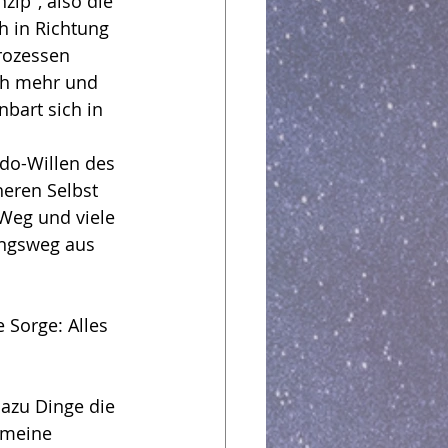
ip", also die 
h in Richtung 
rozessen 
ch mehr und 
bart sich in 
 
do-Willen des 
eren Selbst 
 Weg und viele 
ungsweg aus 
 Sorge: Alles 
dazu Dinge die 
 meine 