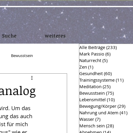
Suche
weiteres
Alle Beiträge
(233)
233 Bei
Mark Passio
(6)
6 Beiträge
Bewusstsein
Naturrecht
(5)
5 Beiträge
Zen
(1)
1 Beitrag
Gesundheit
(60)
60 Beiträg
en
Muskelaufbau
Trainingssysteme
(11)
11 B
 analog
Meditation
(25)
25 Beiträg
Bewusstsein
(75)
75 Beiträ
Lebensmittel
(10)
10 Beitr
hing Einsichten
Finanzen
Bewegung/Körper
(29)
29 
wird. Um das 
Nahrung und Atem
(41)
41
ung das auch 
Wasser
(7)
7 Beiträge
st für mich 
Mensch sein
(28)
28 Beiträ
Hygiene
Survival
us" wie er 
Abnehmen
(14)
14 Beiträg