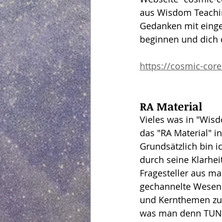
aus Wisdom Teachin
Gedanken mit eingeb
beginnen und dich 
https://cosmic-core
RA Material
Vieles was in "Wisd
das "RA Material" in
Grundsätzlich bin i
durch seine Klarhei
Fragesteller aus m
gechannelte Wesen 
und Kernthemen zurü
was man denn TUN k