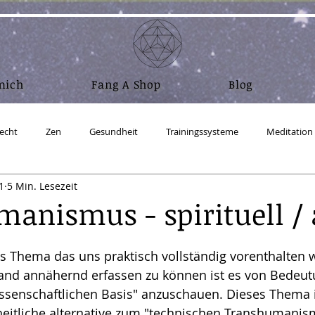
mich
Fang A Shop
Blog
echt
Zen
Gesundheit
Trainingssysteme
Meditation
1
5 Min. Lesezeit
Nahrung und Atem
Wasser
Mensch sein
Abnehm
anismus - spirituell /
ufbau Realität
Physik
RA Material - Gesetz des Einen
Coac
es Thema das uns praktisch vollständig vorenthalten 
and annähernd erfassen zu können ist es von Bedeut
issenschaftlichen Basis" anzuschauen. Dieses Thema i
ux - Ubuntu Studio
Salz
Zeitgeschehen
Crypto & Bitcoin
heitliche alternative zum "technischen Transhumanism