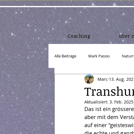
Coaching
über 
Alle Beiträge
Mark Passio
Naturr
Marc
13. Aug. 202
Lebensmittel
Bewegung/Körper
Transhum
Aktualisiert:
3. Feb. 2025
Einkorn
Körper in Form
A
Das ist ein grösser
aber mit dem Verst
auf einer "geistesw
Webdesign
Marketing
Lin
die echte und ganz