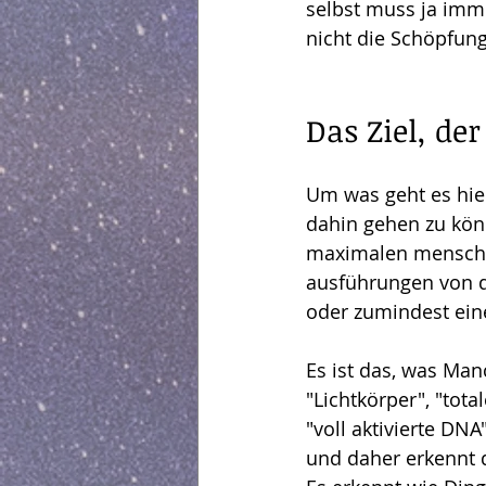
selbst muss ja imme
nicht die Schöpfung
Das Ziel, de
Um was geht es hier
dahin gehen zu kön
maximalen menschl
ausführungen von d
oder zumindest ein
Es ist das, was Ma
"Lichtkörper", "tota
"voll aktivierte DN
und daher erkennt d