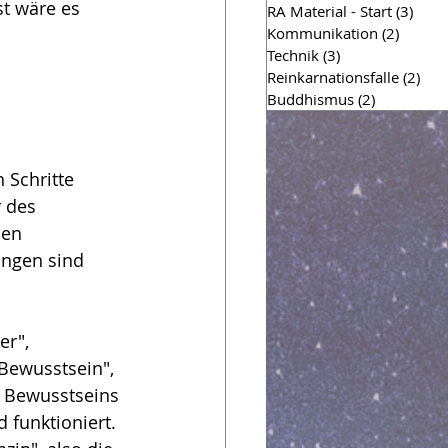
t wäre es 
RA Material - Start
(3)
3 Bei
Kommunikation
(2)
2 Beitr
Technik
(3)
3 Beiträge
Reinkarnationsfalle
(2)
2 Be
Buddhismus
(2)
2 Beiträge
 Schritte 
 des 
en 
ngen sind 
r", 
 Bewusstsein", 
s Bewusstseins 
 funktioniert. 