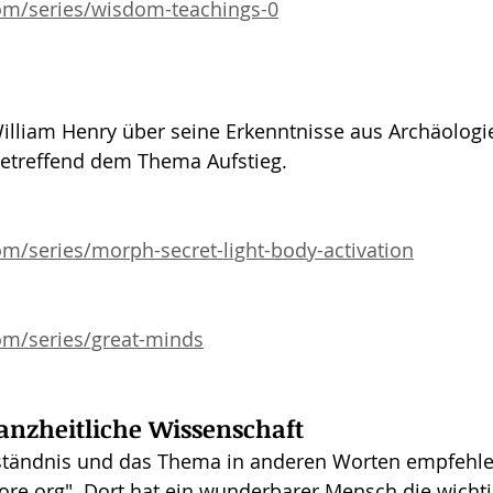
om/series/wisdom-teachings-0
illiam Henry über seine Erkenntnisse aus Archäologi
etreffend dem Thema Aufstieg.
om/series/morph-secret-light-body-activation
om/series/great-minds
anzheitliche Wissenschaft
rständnis und das Thema in anderen Worten empfehle 
ore.org". Dort hat ein wunderbarer Mensch die wicht