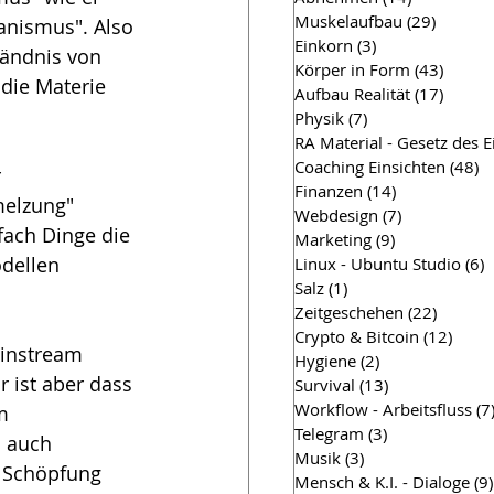
Muskelaufbau
(29)
29 Beit
manismus". Also 
Einkorn
(3)
3 Beiträge
tändnis von 
Körper in Form
(43)
43 Bei
die Materie 
Aufbau Realität
(17)
17 Bei
Physik
(7)
7 Beiträge
RA Material - Gesetz des 
Coaching Einsichten
(48)
4
 
Finanzen
(14)
14 Beiträge
elzung" 
Webdesign
(7)
7 Beiträge
fach Dinge die 
Marketing
(9)
9 Beiträge
odellen 
Linux - Ubuntu Studio
(6)
6
Salz
(1)
1 Beitrag
Zeitgeschehen
(22)
22 Beit
Crypto & Bitcoin
(12)
12 Be
ainstream 
Hygiene
(2)
2 Beiträge
 ist aber dass 
Survival
(13)
13 Beiträge
Workflow - Arbeitsfluss
(7
m 
Telegram
(3)
3 Beiträge
 auch 
Musik
(3)
3 Beiträge
 Schöpfung 
Mensch & K.I. - Dialoge
(9)