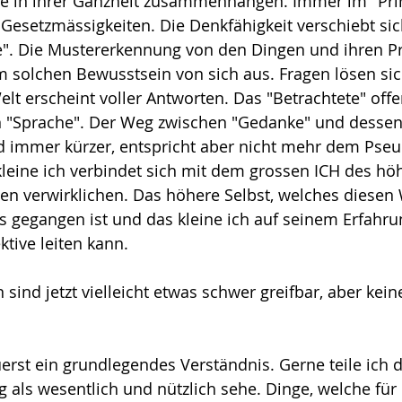
e in ihrer Ganzheit zusammenhängen. Immer im "Prinz
esetzmässigkeiten. Die Denkfähigkeit verschiebt sic
". Die Mustererkennung von den Dingen und ihren P
em solchen Bewusstsein von sich aus. Fragen lösen si
lt erscheint voller Antworten. Das "Betrachtete" offen
n "Sprache". Der Weg zwischen "Gedanke" und dessen
rd immer kürzer, entspricht aber nicht mehr dem Pseu
leine ich verbindet sich mit dem grossen ICH des höh
len verwirklichen. Das höhere Selbst, welches diesen
s gegangen ist und das kleine ich auf seinem Erfahr
tive leiten kann. 
ind jetzt vielleicht etwas schwer greifbar, aber keine
uerst ein grundlegendes Verständnis. Gerne teile ich 
als wesentlich und nützlich sehe. Dinge, welche für